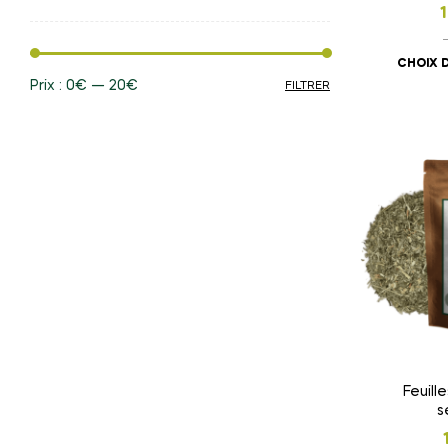
CHOIX 
Prix :
0€
—
20€
FILTRER
Feuill
s