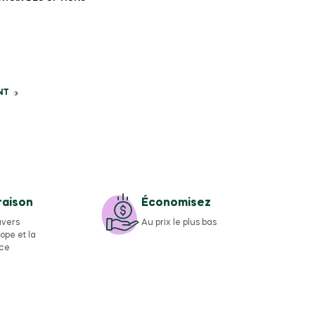
NT
raison
Économisez
avers
Au prix le plus bas
rope et la
nce