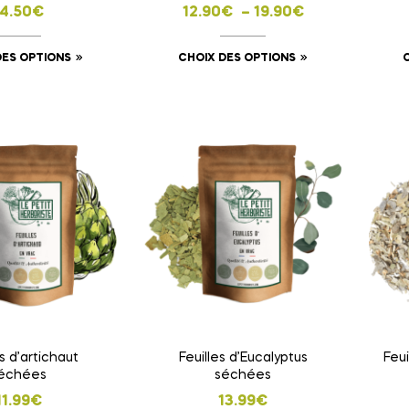
14.50
€
12.90
€
–
19.90
€
DES OPTIONS
CHOIX DES OPTIONS
es d’artichaut
Feuilles d’Eucalyptus
Feu
échées
séchées
11.99
€
13.99
€