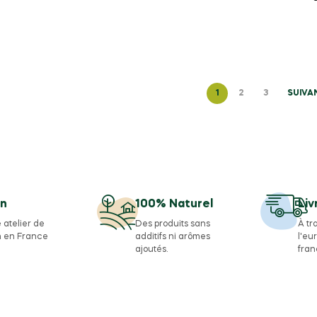
1
2
3
SUIVA
in
100% Naturel
Liv
 atelier de
Des produits sans
À tr
n en France
additifs ni arômes
l'eu
ajoutés.
fra